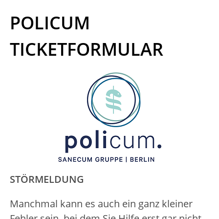
Zum
Inhalt
POLICUM
springen
TICKETFORMULAR
STÖRMELDUNG
Manchmal kann es auch ein ganz kleiner
Fehler sein, bei dem Sie Hilfe erst gar nicht