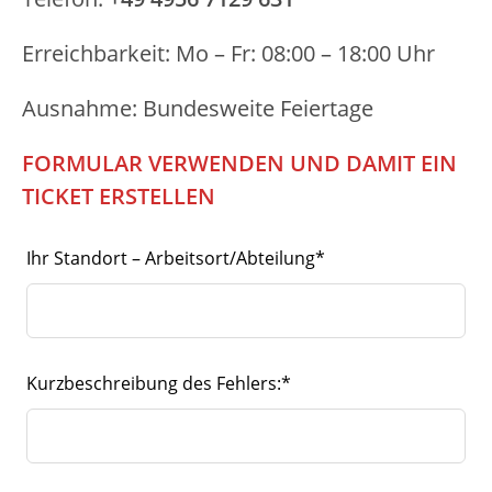
Erreichbarkeit: Mo – Fr: 08:00 – 18:00 Uhr
Ausnahme: Bundesweite Feiertage
FORMULAR VERWENDEN UND DAMIT EIN
TICKET ERSTELLEN
L
Ihr Standort – Arbeitsort/Abteilung*
a
s
s
d
i
Kurzbeschreibung des Fehlers:*
e
s
e
s
F