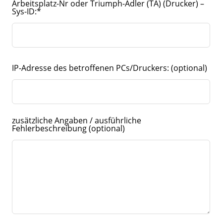
Arbeitsplatz-Nr oder Triumph-Adler (TA) (Drucker) –
e
Sys-ID:*
l
d
l
e
e
r
IP-Adresse des betroffenen PCs/Druckers:
(optional)
zusätzliche Angaben / ausführliche
Fehlerbeschreibung
(optional)